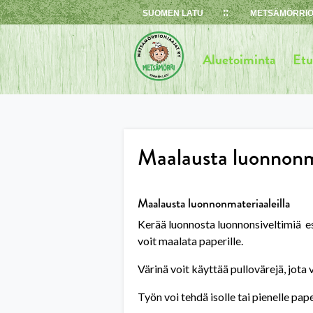
Skip
SUOMEN LATU
METSÄMÖRRIO
to
content
Aluetoiminta
Etu
Maalausta luonnonma
Maalausta luonnonmateriaaleilla
Kerää luonnosta luonnonsiveltimiä esi
voit maalata paperille.
Värinä voit käyttää pullovärejä, jota
Työn voi tehdä isolle tai pienelle pape