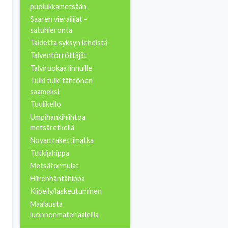
puolukkametsään
Saaren vierailijat -
satuhieronta
Taidetta syksyn lehdistä
Talventörröttäjät
Talviruokaa linnuille
Tuiki tuiki tähtönen
saameksi
Tuulikello
Umpihankihiihtoa
metsäretkellä
Novan rakettimatka
Tutkijahippa
Metsäformulat
Hiirenhäntähippa
Kiipeily/laskeutuminen
Maalausta
luonnonmateriaaleilla