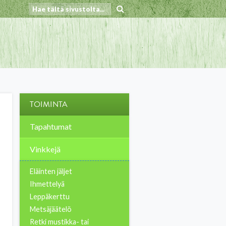
TOIMINTA
Tapahtumat
Vinkkejä
Eläinten jäljet
Ihmettelyä
Leppäkerttu
Metsäjäätelö
Retki mustikka- tai