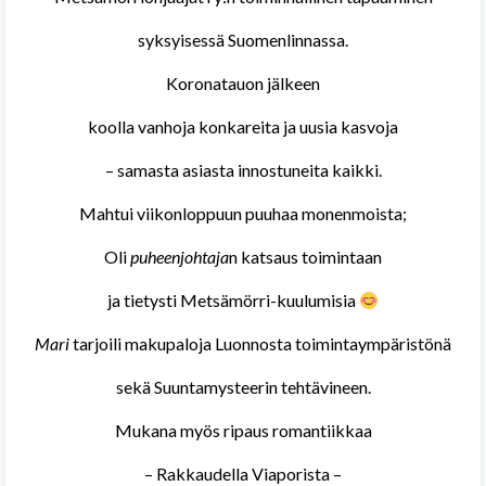
syksyisessä Suomenlinnassa.
Koronatauon jälkeen
koolla vanhoja konkareita ja uusia kasvoja
– samasta asiasta innostuneita kaikki.
Mahtui viikonloppuun puuhaa monenmoista;
Oli
puheenjohtaja
n katsaus toimintaan
ja tietysti Metsämörri-kuulumisia
Mari
tarjoili makupaloja Luonnosta toimintaympäristönä
sekä Suuntamysteerin tehtävineen.
Mukana myös ripaus romantiikkaa
– Rakkaudella Viaporista –