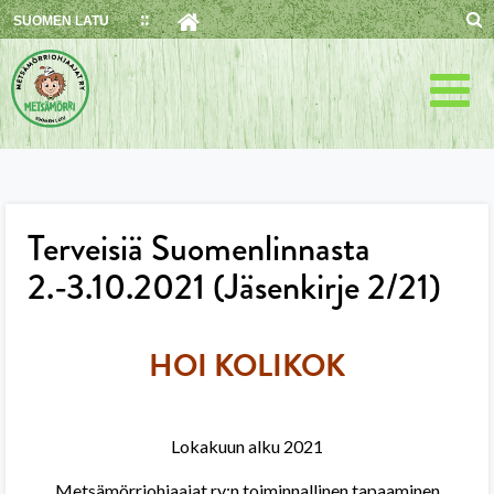
Skip
SUOMEN LATU
to
content
Terveisiä Suomenlinnasta
2.-3.10.2021 (Jäsenkirje 2/21)
HOI KOLIKOK
Lokakuun alku 2021
Metsämörriohjaajat ry:n toiminnallinen tapaaminen