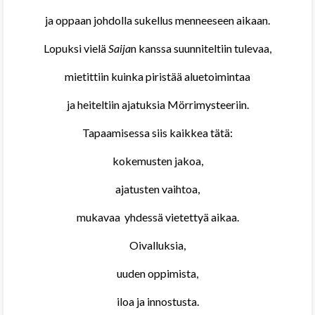
ja oppaan johdolla sukellus menneeseen aikaan.
Lopuksi vielä
Saija
n kanssa suunniteltiin tulevaa,
mietittiin kuinka piristää aluetoimintaa
ja heiteltiin ajatuksia Mörrimysteeriin.
Tapaamisessa siis kaikkea tätä:
kokemusten jakoa,
ajatusten vaihtoa,
mukavaa yhdessä vietettyä aikaa.
Oivalluksia,
uuden oppimista,
iloa ja innostusta.