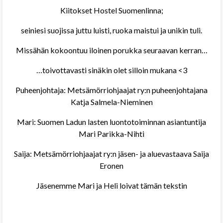
Kiitokset Hostel Suomenlinna;
seiniesi suojissa juttu luisti, ruoka maistui ja unikin tuli.
Missähän kokoontuu iloinen porukka seuraavan kerran…
…toivottavasti sinäkin olet silloin mukana <3
Puheenjohtaja: Metsämörriohjaajat ry:n puheenjohtajana
Katja Salmela-Nieminen
Mari: Suomen Ladun lasten luontotoiminnan asiantuntija
Mari Parikka-Nihti
Saija: Metsämörriohjaajat ry:n jäsen- ja aluevastaava Saija
Eronen
Jäsenemme Mari ja Heli loivat tämän tekstin