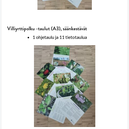
Villiyrttipolku -taulut (A3), säänkestävät
1 ohjetaulu ja 11 tietotaulua