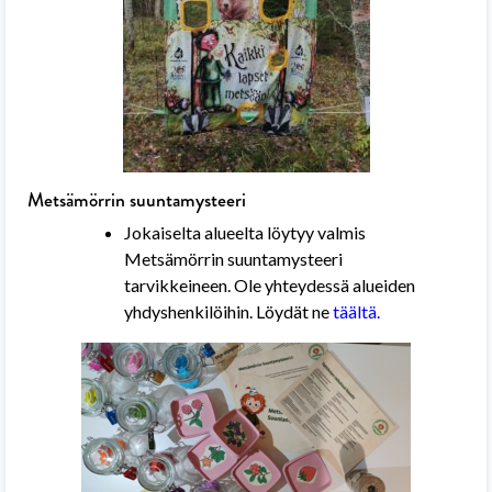
Metsämörrin suuntamysteeri
Jokaiselta alueelta löytyy valmis
Metsämörrin suuntamysteeri
tarvikkeineen. Ole yhteydessä alueiden
yhdyshenkilöihin. Löydät ne
täältä.