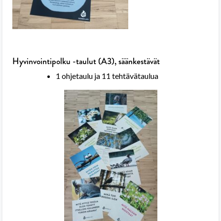
Hyvinvointipolku -taulut (A3), säänkestävät
1 ohjetaulu ja 11 tehtävätaulua