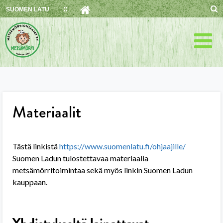
Skip
SUOMEN LATU
to
content
Materiaalit
Tästä linkistä
https://www.suomenlatu.fi/ohjaajille/
Suomen Ladun tulostettavaa materiaalia
metsämörritoimintaa sekä myös linkin Suomen Ladun
kauppaan.