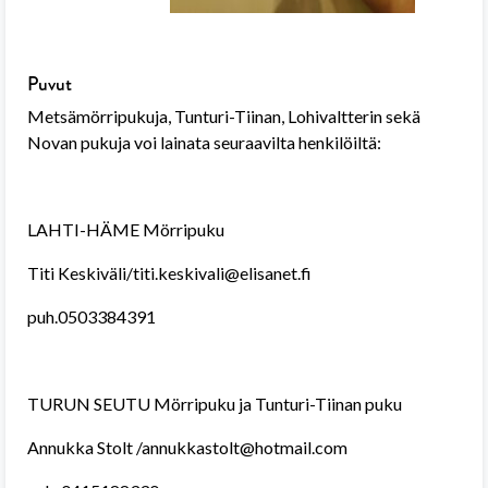
Puvut
Metsämörripukuja, Tunturi-Tiinan, Lohivaltterin sekä
Novan pukuja voi lainata seuraavilta henkilöiltä:
LAHTI-HÄME Mörripuku
Titi Keskiväli/titi.keskivali@elisanet.fi
puh.0503384391
TURUN SEUTU Mörripuku ja Tunturi-Tiinan puku
Annukka Stolt /annukkastolt@hotmail.com