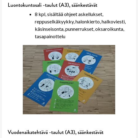
Luontokuntosali -taulut (A3), säänkestävät
8 kpl, sisältää ohjeet askellukset,
reppuselkäkyykky, halonkierto, halkoviesti,
käsinseisonta, punnerrukset, oksaroikunta,
tasapainottelu
Vuodenaikatehtävä -taulut (A3), säänkestävät