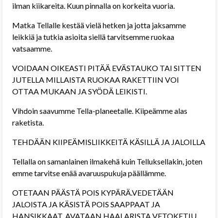
ilman kiikareita. Kuun pinnalla on korkeita vuoria.
Matka Tellalle kestää vielä hetken ja jotta jaksamme
leikkiä ja tutkia asioita siellä tarvitsemme ruokaa
vatsaamme.
VOIDAAN OIKEASTI PITÄÄ EVÄSTAUKO TAI SITTEN
JUTELLA MILLAISTA RUOKAA RAKETTIIN VOI
OTTAA MUKAAN JA SYÖDÄ LEIKISTI.
Vihdoin saavumme Tella-planeetalle. Kiipeämme alas
raketista.
TEHDÄÄN KIIPEÄMISLIIKKEITÄ KÄSILLÄ JA JALOILLA
Tellalla on samanlainen ilmakehä kuin Telluksellakin, joten
emme tarvitse enää avaruuspukuja päällämme.
OTETAAN PÄÄSTÄ POIS KYPÄRÄ.VEDETÄÄN
JALOISTA JA KÄSISTÄ POIS SAAPPAAT JA
HANSIKKAAT. AVATAAN HAALARISTA VETOKETJU