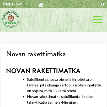
Skip
SUOMEN LATU
to
content
Novan rakettimatka
NOVAN RAKETTIMATKA
Satuliikuntaa, jossa pienellä kirjoitettu on
tarinaa, jota ohjaaja kertoo ja isolla kirjoitettu
on ohjeita, mitä liikkeitä tehdä.
Novan rakettimatka satuliikunta -hetken
tehnyt Katja Salmela-Nieminen