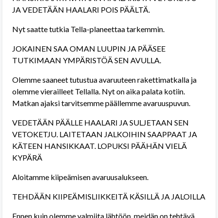
JA VEDETÄÄN HAALARI POIS PÄÄLTÄ.
Nyt saatte tutkia Tella-planeettaa tarkemmin.
JOKAINEN SAA OMAN LUUPIN JA PÄÄSEE
TUTKIMAAN YMPÄRISTÖÄ SEN AVULLA.
Olemme saaneet tutustua avaruuteen rakettimatkalla ja
olemme vierailleet Tellalla. Nyt on aika palata kotiin.
Matkan ajaksi tarvitsemme päällemme avaruuspuvun.
VEDETÄÄN PÄÄLLE HAALARI JA SULJETAAN SEN
VETOKETJU. LAITETAAN JALKOIHIN SAAPPAAT JA
KÄTEEN HANSIKKAAT. LOPUKSI PÄÄHÄN VIELÄ
KYPÄRÄ
Aloitamme kiipeämisen avaruusalukseen.
TEHDÄÄN KIIPEÄMISLIIKKEITÄ KÄSILLÄ JA JALOILLA
Ennen kuin olemme valmiita lähtöön, meidän on tehtävä