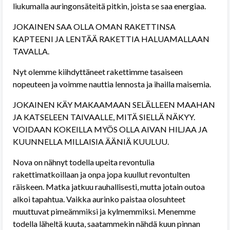
liukumalla auringonsäteitä pitkin, joista se saa energiaa.
JOKAINEN SAA OLLA OMAN RAKETTINSA
KAPTEENI JA LENTÄÄ RAKETTIA HALUAMALLAAN
TAVALLA.
Nyt olemme kiihdyttäneet rakettimme tasaiseen
nopeuteen ja voimme nauttia lennosta ja ihailla maisemia.
JOKAINEN KÄY MAKAAMAAN SELÄLLEEN MAAHAN
JA KATSELEEN TAIVAALLE, MITÄ SIELLÄ NÄKYY.
VOIDAAN KOKEILLA MYÖS OLLA AIVAN HILJAA JA
KUUNNELLA MILLAISIA ÄÄNIÄ KUULUU.
Nova on nähnyt todella upeita revontulia
rakettimatkoillaan ja onpa jopa kuullut revontulten
räiskeen. Matka jatkuu rauhallisesti, mutta jotain outoa
alkoi tapahtua. Vaikka aurinko paistaa olosuhteet
muuttuvat pimeämmiksi ja kylmemmiksi. Menemme
todella läheltä kuuta, saatammekin nähdä kuun pinnan