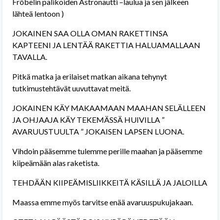
Fröbelin palikoiden Astronautti –laulua ja sen jälkeen
lähteä lentoon )
JOKAINEN SAA OLLA OMAN RAKETTINSA
KAPTEENI JA LENTÄÄ RAKETTIA HALUAMALLAAN
TAVALLA.
Pitkä matka ja erilaiset matkan aikana tehynyt
tutkimustehtävät uuvuttavat meitä.
JOKAINEN KÄY MAKAAMAAN MAAHAN SELÄLLEEN
JA OHJAAJA KÄY TEKEMÄSSÄ HUIVILLA ”
AVARUUSTUULTA ” JOKAISEN LAPSEN LUONA.
Vihdoin pääsemme tulemme perille maahan ja pääsemme
kiipeämään alas raketista.
TEHDÄÄN KIIPEÄMISLIIKKEITÄ KÄSILLÄ JA JALOILLA
Maassa emme myös tarvitse enää avaruuspukujakaan.