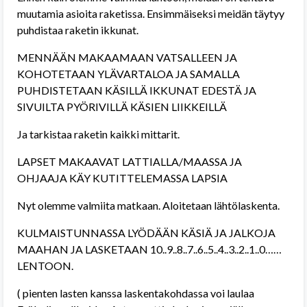
muutamia asioita raketissa. Ensimmäiseksi meidän täytyy
puhdistaa raketin ikkunat.
MENNÄÄN MAKAAMAAN VATSALLEEN JA
KOHOTETAAN YLÄVARTALOA JA SAMALLA
PUHDISTETAAN KÄSILLÄ IKKUNAT EDESTÄ JA
SIVUILTA PYÖRIVILLÄ KÄSIEN LIIKKEILLÄ
Ja tarkistaa raketin kaikki mittarit.
LAPSET MAKAAVAT LATTIALLA/MAASSA JA
OHJAAJA KÄY KUTITTELEMASSA LAPSIA
Nyt olemme valmiita matkaan. Aloitetaan lähtölaskenta.
KULMAISTUNNASSA LYÖDÄÄN KÄSIÄ JA JALKOJA
MAAHAN JA LASKETAAN 10..9..8..7..6..5..4..3..2..1..0……
LENTOON.
( pienten lasten kanssa laskentakohdassa voi laulaa