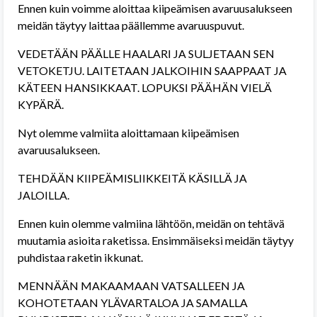
Ennen kuin voimme aloittaa kiipeämisen avaruusalukseen
meidän täytyy laittaa päällemme avaruuspuvut.
VEDETÄÄN PÄÄLLE HAALARI JA SULJETAAN SEN
VETOKETJU. LAITETAAN JALKOIHIN SAAPPAAT JA
KÄTEEN HANSIKKAAT. LOPUKSI PÄÄHÄN VIELÄ
KYPÄRÄ.
Nyt olemme valmiita aloittamaan kiipeämisen
avaruusalukseen.
TEHDÄÄN KIIPEÄMISLIIKKEITÄ KÄSILLÄ JA
JALOILLA.
Ennen kuin olemme valmiina lähtöön, meidän on tehtävä
muutamia asioita raketissa. Ensimmäiseksi meidän täytyy
puhdistaa raketin ikkunat.
MENNÄÄN MAKAAMAAN VATSALLEEN JA
KOHOTETAAN YLÄVARTALOA JA SAMALLA