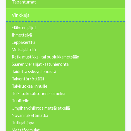
Tapahtumat
Vinkkejä
Eläinten jäljet
Ihmettelyä
Leppäkerttu
Metsäjäätelö
Retki mustikka- tai puolukkametsään
Saaren vierailijat -satuhieronta
Taidetta syksyn lehdistä
Talventörröttäjät
Talviruokaa linnuille
Tuiki tuiki tähtönen saameksi
Tuulikello
Umpihankihiihtoa metsäretkellä
Novan rakettimatka
Tutkijahippa
Metsäformulat