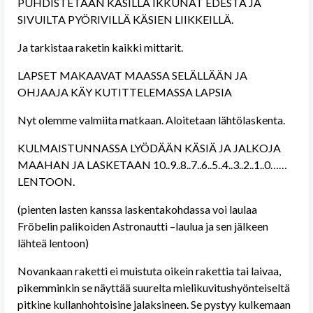
PUHDISTETAAN KÄSILLÄ IKKUNAT EDESTÄ JA
SIVUILTA PYÖRIVILLÄ KÄSIEN LIIKKEILLÄ.
Ja tarkistaa raketin kaikki mittarit.
LAPSET MAKAAVAT MAASSA SELÄLLÄÄN JA
OHJAAJA KÄY KUTITTELEMASSA LAPSIA
Nyt olemme valmiita matkaan. Aloitetaan lähtölaskenta.
KULMAISTUNNASSA LYÖDÄÄN KÄSIÄ JA JALKOJA
MAAHAN JA LASKETAAN 10..9..8..7..6..5..4..3..2..1..0……
LENTOON.
(pienten lasten kanssa laskentakohdassa voi laulaa
Fröbelin palikoiden Astronautti –laulua ja sen jälkeen
lähteä lentoon)
Novankaan raketti ei muistuta oikein rakettia tai laivaa,
pikemminkin se näyttää suurelta mielikuvitushyönteiseltä
pitkine kullanhohtoisine jalaksineen. Se pystyy kulkemaan