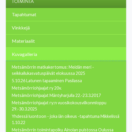
TOIMINTA
Tapahtumat
Vinkkejä
Materiaalit
Kuvagalleria
Metsämörrin matkakertomus: Meidän meri -
seikkailukasvatuspäivät elokuussa 2025
5.10.26 Latunen tapaaminen Pasilassa
Metsämörriohjaajat ry 20v.
Metsämörriohjaajat Mäntyharjulla 22.-23.3.2017
Metsämörriohjaajat ry:n vuosikokousviikonmloppu
29.-30.3.2025
Yhdessä luontoon - joka iän oikeus -tapahtuma Mikkelissä
1.10.22
Metsämörrin toimintapolku Ainolan puistossa Oulussa