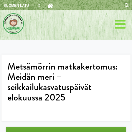
Skip
SUOMEN LATU
to
content
Metsämörrin matkakertomus:
Meidän meri –
seikkailukasvatuspäivät
elokuussa 2025