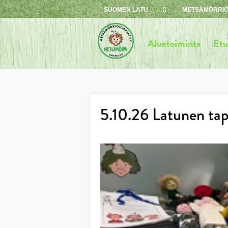
Skip
SUOMEN LATU
METSÄMÖRRIO
to
content
Aluetoiminta
Etu
5.10.26 Latunen tap