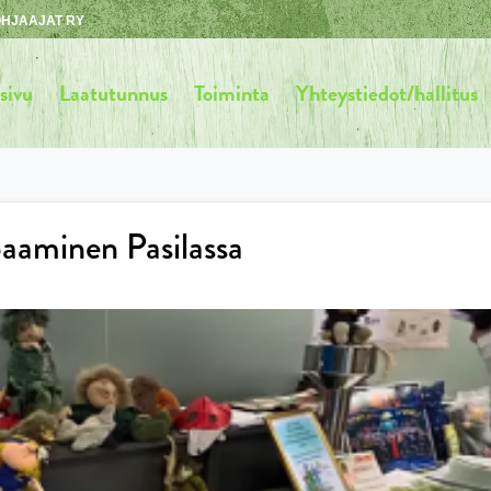
HJAAJAT RY
sivu
Laatutunnus
Toiminta
Yhteystiedot/hallitus
aaminen Pasilassa