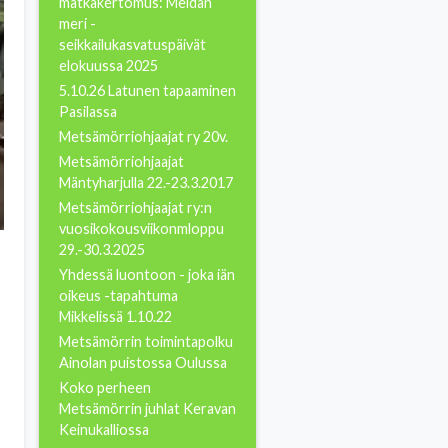
matkakertomus: Meidän
meri -
seikkailukasvatuspäivät
elokuussa 2025
5.10.26 Latunen tapaaminen
Pasilassa
Metsämörriohjaajat ry 20v.
Metsämörriohjaajat
Mäntyharjulla 22.-23.3.2017
Metsämörriohjaajat ry:n
vuosikokousviikonmloppu
29.-30.3.2025
Yhdessä luontoon - joka iän
oikeus -tapahtuma
Mikkelissä 1.10.22
Metsämörrin toimintapolku
Ainolan puistossa Oulussa
Koko perheen
Metsämörrin juhlat Keravan
Keinukalliossa