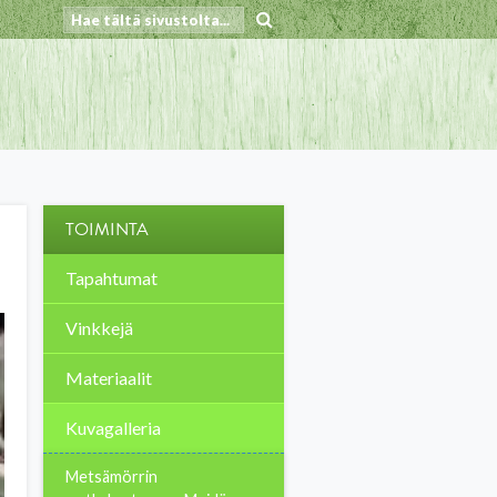
TOIMINTA
Tapahtumat
Vinkkejä
Materiaalit
Kuvagalleria
Metsämörrin