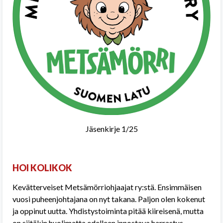
Jäsenkirje 1/25
HOI KOLIKOK
Kevätterveiset Metsämörriohjaajat ry:stä. Ensimmäisen
vuosi puheenjohtajana on nyt takana. Paljon olen kokenut
ja oppinut uutta. Yhdistystoiminta pitää kiireisenä, mutta
on siitäkin huolimatta edelleen innostava harrastus.