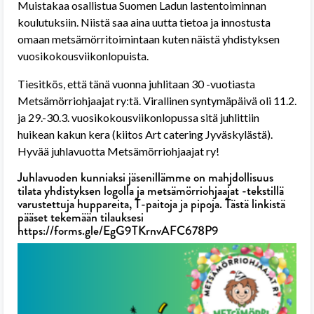
Muistakaa osallistua Suomen Ladun lastentoiminnan
koulutuksiin. Niistä saa aina uutta tietoa ja innostusta
omaan metsämörritoimintaan kuten näistä yhdistyksen
vuosikokousviikonlopuista.
Tiesitkös, että tänä vuonna juhlitaan 30 -vuotiasta
Metsämörriohjaajat ry:tä. Virallinen syntymäpäivä oli 11.2.
ja 29.-30.3. vuosikokousviikonlopussa sitä juhlittiin
huikean kakun kera (kiitos Art catering Jyväskylästä).
Hyvää juhlavuotta Metsämörriohjaajat ry!
J
uhlavuoden kunniaksi jäsenillämme on mahjdollisuus
tilata yhdistyksen logolla ja metsämörriohjaajat -tekstillä
varustettuja huppareita, T-paitoja ja pipoja. Tästä linkistä
pääset tekemään tilauksesi
https://forms.gle/EgG9TKrnvAFC678P9