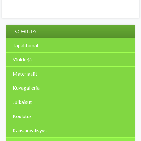
TOIMINTA
Tapahtumat
Vinkkejä
Materiaalit
Kuvagalleria
Julkaisut
Koulutus
Kansainvälisyys