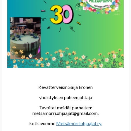
Kevätterveisin Saija Eronen
yhdistyksen puheenjohtaja
Tavoitat meidät parhaiten:
metsamorri.ohjaajat@gmail.com.
kotisivumme
Metsämörriohjaajat ry,