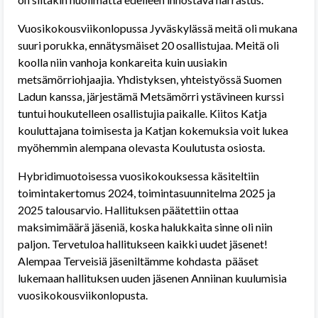
Vuosikokousviikonlopussa Jyväskylässä meitä oli mukana
suuri porukka, ennätysmäiset 20 osallistujaa. Meitä oli
koolla niin vanhoja konkareita kuin uusiakin
metsämörriohjaajia. Yhdistyksen, yhteistyössä Suomen
Ladun kanssa, järjestämä Metsämörri ystävineen kurssi
tuntui houkutelleen osallistujia paikalle. Kiitos Katja
kouluttajana toimisesta ja Katjan kokemuksia voit lukea
myöhemmin alempana olevasta Koulutusta osiosta.
Hybridimuotoisessa vuosikokouksessa käsiteltiin
toimintakertomus 2024, toimintasuunnitelma 2025 ja
2025 talousarvio. Hallituksen päätettiin ottaa
maksimimäärä jäseniä, koska halukkaita sinne oli niin
paljon. Tervetuloa hallitukseen kaikki uudet jäsenet!
Alempaa Terveisiä jäseniltämme kohdasta pääset
lukemaan hallituksen uuden jäsenen Anniinan kuulumisia
vuosikokousviikonlopusta.