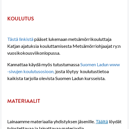
KOULUTUS
Tästä linkistä
pääset lukemaan metsämörrikouluttaja
Katjan ajatuksia kouluttamisesta Metsämörriohjaajat ry:n
vuosikokousviikonlopussa.
Kannattaa käydä myös tutustumassa
Suomen Ladun www
-sivujen koulutusosioon,
josta löytyy koulutustietoa
kaikista tarjolla olevista Suomen Ladun kursseista.
MATERIAALIT
Lainaamme materiaalia yhdistyksen jäsenille.
Täältä
löydät
tulostettavaa ja lainattavaa materiaalia.