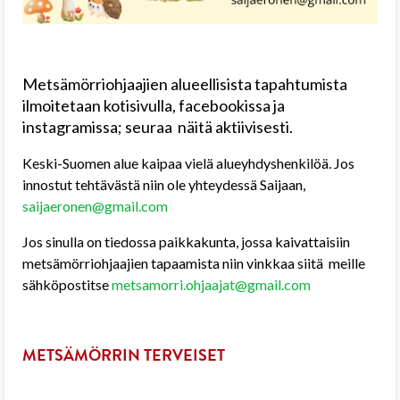
Metsämörriohjaajien alueellisista tapahtumista
ilmoitetaan kotisivu
lla, facebookissa ja
instagramissa; seuraa näitä aktiivisesti.
Keski-Suomen alue kaipaa vielä alueyhdyshenkilöä. Jos
innostut tehtävästä niin ole yhteydessä Saijaan,
saijaeronen@gmail.com
Jos sinulla on tiedossa paikkakunta, jossa kaivattaisiin
metsämörriohjaajien tapaamista niin vinkkaa siitä meille
sähköpostitse
metsamorri.ohjaajat@gmail.com
METSÄMÖRRIN TERVEISET