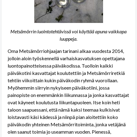
Metsämörrin luolntotehtävissä voi käyttää apuna vaikkapa
luuppeja.
Oma Metsämörriohjaajan tarinani alkaa vuodesta 2014,
jolloin aloin työskennellä varhaiskasvatuksen opettajana
luontopainotteisessa päiväkodissa. Tuolloin kaikki
päiväkotini kasvattajat koulutettiin ja Metsämörriretkiä
tehtiin viikoittain kukin päiväkodin ryhmä vuorollaan.
Myöhemmin siirryin nykyiseen päiväkotiini, jossa
painopiste on enemmänkin liikunnassa ja jonka kasvattajat
ovat käyneet koulutusta liikuntapuoleen. Itse koin heti
taloon saapuessani, että nämä kaksi teemaa kulkisivat
loistavasti käsi kädessä ja niinpä pian aloitettiin koko
päiväkodin yhteinen Metsämörritoiminta, jonka vetäjänä
olen saanut toimia jo useamman vuoden. Pienessä,