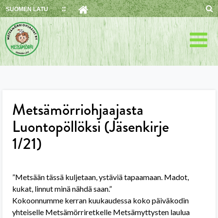
Skip
SUOMEN LATU
to
content
Metsämörriohjaajasta
Luontopöllöksi (Jäsenkirje
1/21)
”Metsään tässä kuljetaan, ystäviä tapaamaan. Madot,
kukat, linnut minä nähdä saan.”
Kokoonnumme kerran kuukaudessa koko päiväkodin
yhteiselle Metsämörriretkelle Metsämyttysten laulua