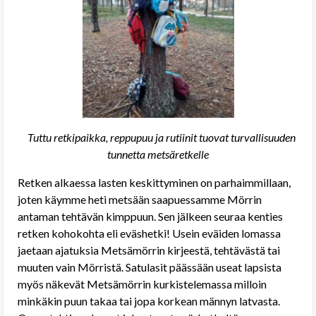
Tuttu retkipaikka, reppupuu ja rutiinit tuovat turvallisuuden
tunnetta metsäretkelle
Retken alkaessa lasten keskittyminen on parhaimmillaan,
joten käymme heti metsään saapuessamme Mörrin
antaman tehtävän kimppuun. Sen jälkeen seuraa kenties
retken kohokohta eli eväshetki! Usein eväiden lomassa
jaetaan ajatuksia Metsämörrin kirjeestä, tehtävästä tai
muuten vain Mörristä. Satulasit päässään useat lapsista
myös näkevät Metsämörrin kurkistelemassa milloin
minkäkin puun takaa tai jopa korkean männyn latvasta.