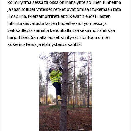
kolmiryhmäisessä talossa on ihana yhteisöllinen tunnelma
ja säännölliset yhteiset retket ovat omiaan tukemaan tätä
ilmapiiriä. Metsämörriretket tukevat hienosti lasten
liikuntakasvatusta lasten kiipeillessä, ryömiessä ja
seikkaillessa samalla kehonhallintaa sekä motoriikkaa
harjoittaen. Samalla lapset kiintyvät luontoon omien
kokemustensa ja elämystensä kautta.