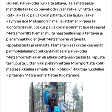
laulaen. Päiväkodin nurkalta alkava, laaja metsäalue
mahdollistaa koko päiväkodin väen retkeilyn yhtä aikaa.
Retki alkaa jo päiväkodin pihalta, jossa laulun lisäksi
käymme läpi Metsämörrin meille jättämän kirjeen tai
luontotehtävän. Joskus päiväkodin isoimmat lapset saavat
Metsämörriltä hieman muita haasteellisempia tehtäviä ja
pienemmät huolehtivat Metsämörrin ystävistä,
leppäkertusta ja etanasta. Nämä tärkeääkin tärkeämmät
pehmoleluhahmot putkahtavat esiin päiväkodin
Metsämörriohjaajan eli allekirjoittaneen taskusta, repusta
tai hupusta. Sitten vain pienryhmittäin Mörriportista kohti
metsäseikkailua samalla ”Hoi kolikok” -huutoja huudellen
– pitäähän Metsämörrin tietää tulostamme.