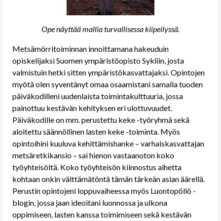
Ope näyttää mallia turvallisessa kiipeilyssä.
Metsämörritoiminnan innoittamana hakeuduin
opiskelijaksi Suomen ympäristöopisto Sykliin, josta
valmistuin hetki sitten ympäristökasvattajaksi. Opintojen
myötä olen syventänyt omaa osaamistani samalla tuoden
päiväkodilleni uudenlaista toimintakulttuuria, jossa
painottuu kestävän kehityksen eri ulottuvuudet.
Päiväkodille on mm. perustettu keke -työryhmä sekä
aloitettu säännöllinen lasten keke -toiminta. Myös
opintoihini kuuluva kehittämishanke – varhaiskasvattajan
metsäretkikansio – sai hienon vastaanoton koko
työyhteisöltä. Koko työyhteisön kiinnostus aihetta
kohtaan onkin välttämätöntä tämän tärkeän asian äärellä.
Perustin opintojeni loppuvaiheessa myös Luontopöllö -
blogin, jossa jaan ideoitani luonnossa ja ulkona
oppimiseen, lasten kanssa toimimiseen sekä kestävän