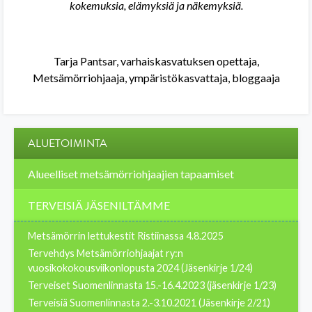
kokemuksia, elämyksiä ja näkemyksiä.
Tarja Pantsar, varhaiskasvatuksen opettaja,
Metsämörriohjaaja, ympäristökasvattaja, bloggaaja
ALUETOIMINTA
Alueelliset metsämörriohjaajien tapaamiset
TERVEISIÄ JÄSENILTÄMME
Metsämörrin lettukestit Ristiinassa 4.8.2025
Tervehdys Metsämörriohjaajat ry:n
vuosikokokousviikonlopusta 2024 (Jäsenkirje 1/24)
Terveiset Suomenlinnasta 15.-16.4.2023 (jäsenkirje 1/23)
Terveisiä Suomenlinnasta 2.-3.10.2021 (Jäsenkirje 2/21)