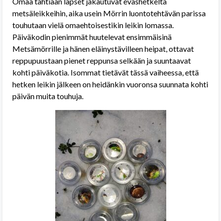
Omaa tahtiaan lapset jakautuvat eväshetkeltä
metsäleikkeihin, aika usein Mörrin luontotehtävän parissa
touhutaan vielä omaehtoisestikin leikin lomassa.
Päiväkodin pienimmät huutelevat ensimmäisinä
Metsämörrille ja hänen eläinystävilleen heipat, ottavat
reppupuustaan pienet reppunsa selkään ja suuntaavat
kohti päiväkotia. Isommat tietävät tässä vaiheessa, että
hetken leikin jälkeen on heidänkin vuoronsa suunnata kohti
päivän muita touhuja.