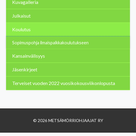
Kuvagalleria
Julkaisut
Koulutus
Sopimuspohja ilmaispaikkakoulutukseen
Kansainvälisyys
Jäsenkirjeet
Terveiset vuoden 2022 vuosikokousviikonlopusta
© 2026 METSÄMÖRRIOHJAAJAT RY