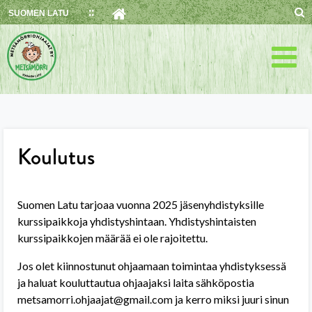
Skip
SUOMEN LATU
to
content
Koulutus
Suomen Latu tarjoaa vuonna 2025 jäsenyhdistyksille
kurssipaikkoja yhdistyshintaan. Yhdistyshintaisten
kurssipaikkojen määrää ei ole rajoitettu.
Jos olet kiinnostunut ohjaamaan toimintaa yhdistyksessä
ja haluat kouluttautua ohjaajaksi laita sähköpostia
metsamorri.ohjaajat@gmail.com ja kerro miksi juuri sinun