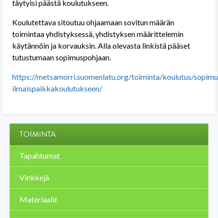
täytyisi päästä koulutukseen.
Koulutettava sitoutuu ohjaamaan sovitun määrän
toimintaa yhdistyksessä, yhdistyksen määrittelemin
käytännöin ja korvauksin. Alla olevasta linkistä pääset
tutustumaan sopimuspohjaan.
https://metsamorri.suomenlatu.org/toiminta/koulutus/sopimu
ilmaispaikkakoulutukseen/
TOIMINTA
Tapahtumat
Vinkkejä
Materiaalit